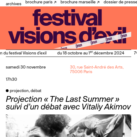
brochure paris
brochure marseille
dossier de press
archives
er
n du festival Visions d’exil
du 18 octobre au 1
décembre 2024
7ᵉ
samedi 30 novembre
30, rue Saint-André des Arts,
75006 Paris
17h30
projection, débat
Projection « The Last Summer »
suivi d’un débat avec Vitaliy Akimov