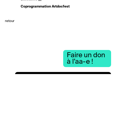
Coprogrammation Artdocfest
retour
Faire un don
à l’aa-e !