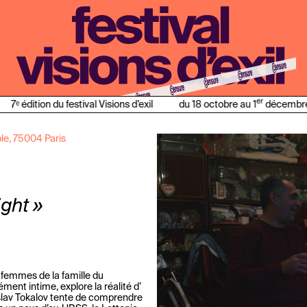
er
7ᵉ édition du festival Visions d’exil
du 18 octobre au 1
décembre
le, 75004 Paris
ight »
e femmes de la famille du
ment intime, explore la réalité d’
slav Tokalov tente de comprendre