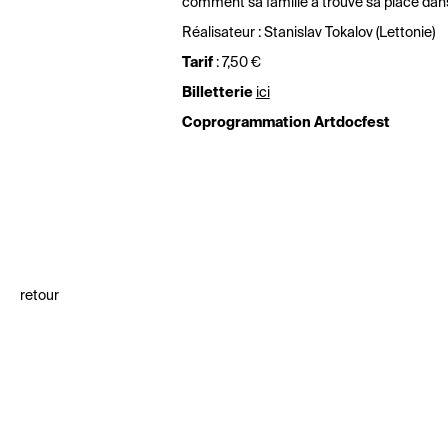
comment sa famille a trouvé sa place dans
Réalisateur : Stanislav Tokalov (Lettonie)
Tarif
: 7,50 €
Billetterie
ici
Coprogrammation Artdocfest
retour