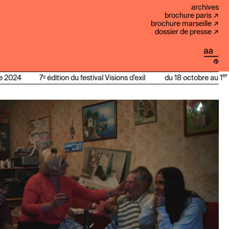
archives
brochure paris
brochure marseille
dossier de presse
er
 2024
7ᵉ édition du festival Visions d’exil
du 18 octobre au 1