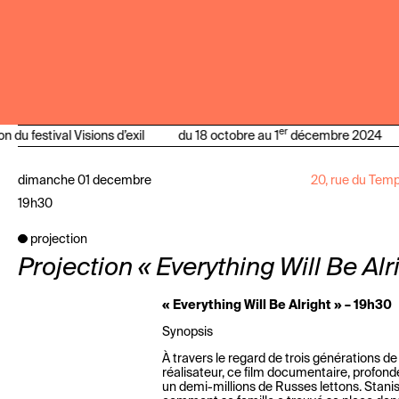
er
on du festival Visions d’exil
du 18 octobre au 1
décembre 2024
dimanche 01 decembre
20, rue du Temp
19h30
projection
Projection « Everything Will Be Alr
« Everything Will Be Alright » – 19h30
Synopsis
À travers le regard de trois générations d
réalisateur, ce film documentaire, profondé
un demi-millions de Russes lettons. Stani