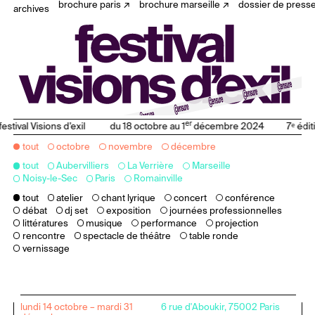
brochure paris
brochure marseille
dossier de press
archives
er
ival Visions d’exil
du 18 octobre au 1
décembre 2024
7ᵉ édition 
tout
octobre
novembre
décembre
tout
Aubervilliers
La Verrière
Marseille
Noisy-le-Sec
Paris
Romainville
tout
atelier
chant lyrique
concert
conférence
débat
dj set
exposition
journées professionnelles
littératures
musique
performance
projection
rencontre
spectacle de théâtre
table ronde
vernissage
lundi 14 octobre – mardi 31
6 rue d'Aboukir, 75002 Paris