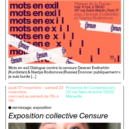
Mots en exil Dialogue contre la censure Dewran Evdirehîm
(Kurdistan) & Nastya Rodionova (Russie) Énoncer publiquement «
je suis kurde […]
jeudi 07 novembre – samedi 23
Provence Art Contemporain,
novembre
20 rue Saint-Antoine 13002
mercredi au samedi de 15h à
Marseille
19h
vernissage, exposition
Exposition collective Censure