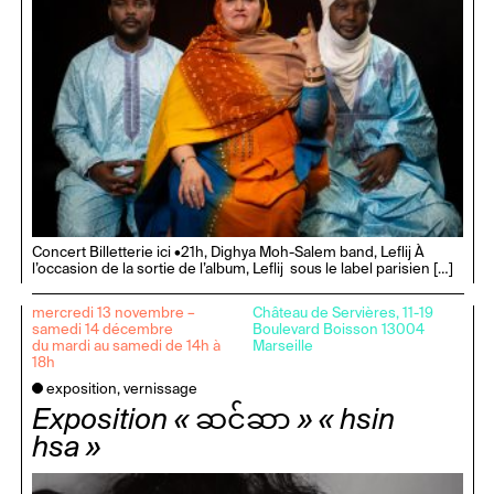
Concert Billetterie ici •21h, Dighya Moh-Salem band, Leflij À
l’occasion de la sortie de l’album, Leflij sous le label parisien […]
mercredi 13 novembre –
Château de Servières, 11-19
samedi 14 décembre
Boulevard Boisson 13004
du mardi au samedi de 14h à
Marseille
18h
exposition, vernissage
Exposition « ဆင်ဆာ » « hsin
hsa »