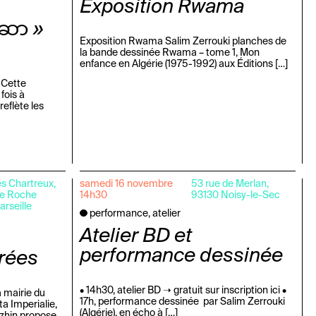
Exposition Rwama
်ဆာ »
Exposition Rwama Salim Zerrouki planches de
la bande dessinée Rwama – tome 1, Mon
enfance en Algérie (1975-1992) aux Éditions […]
 Cette
fois à
reflète les
es Chartreux,
samedi 16 novembre
53 rue de Merlan,
re Roche
14h30
93130 Noisy-le-Sec
rseille
performance, atelier
Atelier BD et
performance dessinée
urées
• 14h30, atelier BD ➝ gratuit sur inscription ici •
a mairie du
17h, performance dessinée par Salim Zerrouki
tta Imperialie,
(Algérie), en écho à […]
ozhin propose