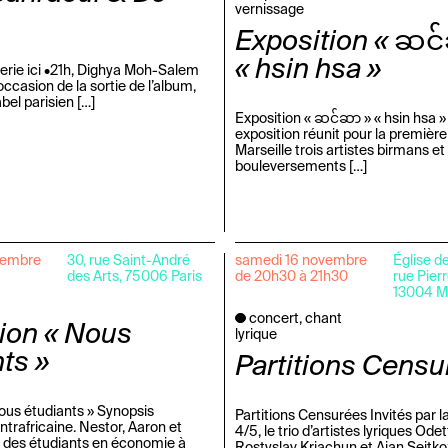
vernissage
Exposition « ဆင
« hsin hsa »
terie ici •21h, Dighya Moh-Salem
l’occasion de la sortie de l’album,
abel parisien […]
Exposition « ဆင်ဆာ » « hsin hsa »
exposition réunit pour la première 
Marseille trois artistes birmans et 
bouleversements […]
vembre
30, rue Saint-André
samedi 16 novembre
Église d
des Arts, 75006 Paris
de 20h30 à 21h30
rue Pier
13004 Ma
concert, chant
tion « Nous
lyrique
ts »
Partitions Cens
ous étudiants » Synopsis
Partitions Censurées Invités par l
trafricaine. Nestor, Aaron et
4/5, le trio d’artistes lyriques Ode
 des étudiants en économie à
Rostyslav Kriachun et Aian Seitk