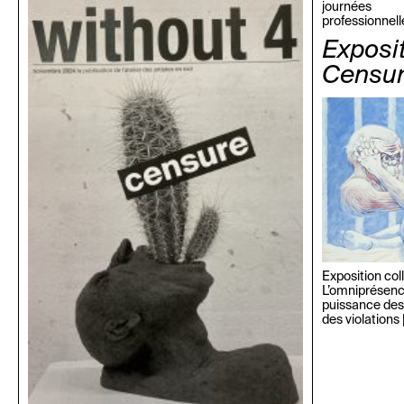
journées
professionnell
Exposit
Censu
Exposition co
L’omniprésenc
puissance des 
des violations 