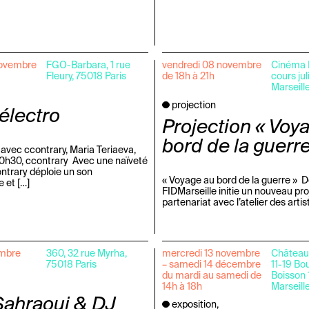
novembre
FGO-Barbara, 1 rue
vendredi 08 novembre
Cinéma L
Fleury, 75018 Paris
de 18h à 21h
cours ju
Marseill
projection
électro
Projection « Voy
bord de la guerr
 avec ccontrary, Maria Teriaeva,
20h30, ccontrary Avec une naïveté
ontrary déploie un son
« Voyage au bord de la guerre » D
 et […]
FIDMarseille initie un nouveau pro
partenariat avec l’atelier des artis
embre
360, 32 rue Myrha,
mercredi 13 novembre
Château 
75018 Paris
– samedi 14 décembre
11-19 Bo
du mardi au samedi de
Boisson
14h à 18h
Marseill
Sahraoui & DJ
exposition,