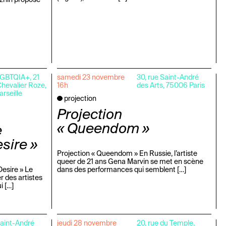
LGBTQIA+, 21
samedi 23 novembre
30, rue Saint-André
hevalier Roze,
16h
des Arts, 75006 Paris
rseille
projection
Projection
« Queendom »
e
sire »
Projection « Queendom » En Russie, l’artiste
queer de 21 ans Gena Marvin se met en scène
Desire » Le
dans des performances qui semblent […]
r des artistes
i […]
Saint-André
jeudi 28 novembre
20, rue du Temple,