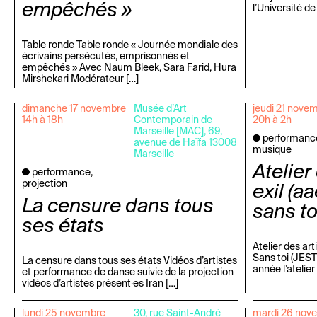
empêchés »
l’Université de
Table ronde Table ronde « Journée mondiale des
écrivains persécutés, emprisonnés et
empêchés » Avec Naum Bleek, Sara Farid, Hura
Mirshekari Modérateur […]
dimanche 17 novembre
Musée d’Art
jeudi 21 nove
14h à 18h
Contemporain de
20h à 2h
Marseille [MAC], 69,
performanc
avenue de Haïfa 13008
musique
Marseille
Atelier
performance,
projection
exil (a
La censure dans tous
sans toi
ses états
Atelier des art
Sans toi (JEST)
La censure dans tous ses états Vidéos d’artistes
année l’atelier
et performance de danse suivie de la projection
vidéos d’artistes présent·es Iran […]
lundi 25 novembre
30, rue Saint-André
mardi 26 nov