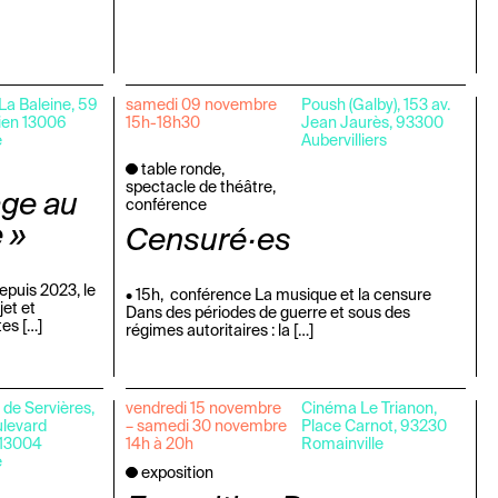
a Baleine, 59
samedi 09 novembre
Poush (Galby), 153 av.
lien 13006
15h-18h30
Jean Jaurès, 93300
e
Aubervilliers
table ronde,
spectacle de théâtre,
age au
conférence
e »
Censuré·es
epuis 2023, le
• 15h, conférence La musique et la censure
jet et
Dans des périodes de guerre et sous des
tes […]
régimes autoritaires : la […]
de Servières,
vendredi 15 novembre
Cinéma Le Trianon,
ulevard
– samedi 30 novembre
Place Carnot, 93230
 13004
14h à 20h
Romainville
e
exposition