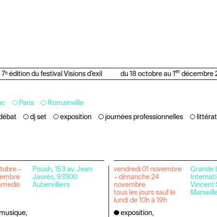
er
7ᵉ édition du festival Visions d’exil
du 18 octobre au 1
décembre 2
ec
Paris
Romainville
débat
dj set
exposition
journées professionnelles
littéra
tobre –
Poush, 153 av. Jean
vendredi 01 novembre
Grande L
vembre
Jaurès, 93300
– dimanche 24
Internati
amedis
Aubervilliers
novembre
Vincent 
tous les jours sauf le
Marseill
lundi de 10h à 19h
musique,
exposition,