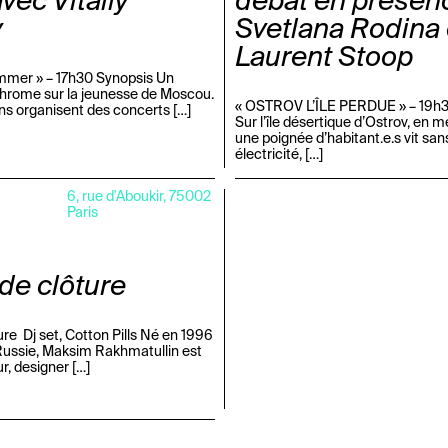
vec Vitaliy
débat en présen
v
Svetlana Rodina 
Laurent Stoop
mmer » – 17h30 Synopsis Un
rome sur la jeunesse de Moscou.
« OSTROV L’ÎLE PERDUE » – 19h3
ns organisent des concerts […]
Sur l’île désertique d’Ostrov, en 
une poignée d’habitant.e.s vit san
électricité, […]
6, rue d'Aboukir, 75002
Paris
de clôture
ure Dj set, Cotton Pills Né en 1996
ussie, Maksim Rakhmatullin est
, designer […]