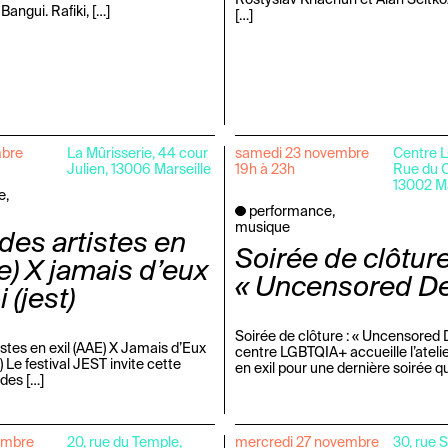
 Bangui. Rafiki, […]
[…]
mbre
La Mûrisserie, 44 cour
samedi 23 novembre
Centre 
Julien, 13006 Marseille
19h à 23h
Rue du C
13002 Ma
e,
performance,
musique
 des artistes en
Soirée de clôtur
ae) X jamais d’eux
« Uncensored De
 (jest)
Soirée de clôture : « Uncensored 
istes en exil (AAE) X Jamais d’Eux
centre LGBTQIA+ accueille l’atelie
 Le festival JEST invite cette
en exil pour une dernière soirée qu
 des […]
embre
20, rue du Temple,
mercredi 27 novembre
30, rue 