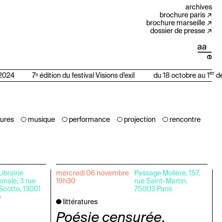
archives
brochure paris
brochure marseille
dossier de presse
er
024
7ᵉ édition du festival Visions d’exil
du 18 octobre au 1
dé
tures
musique
performance
projection
rencontre
ibrairie
mercredi 06 novembre
Passage Molière, 157,
onale, 3 rue
19h30
rue Saint-Martin,
Scotto, 13001
75003 Paris
e
littératures
Poésie censurée
,