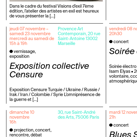
Dans le cadre du festival Visions d’exil 7ème
édition, l’atelier des artistes en exil est heureux
de vous présenter la […]
jeudi 07 novembre –
Provence Art
vendredi 08 
samedi 23 novembre
Contemporain, 20 rue
20h30
mercredi au samedi de
Saint-Antoine 13002
concert
15h à 19h
Marseille
Soirée 
vernissage,
exposition
Exposition collective
Soirée électro
Isam Elyas • 
Censure
volontaire, cc
atmosphérique
Exposition Censure Turquie / Ukraine / Russie /
Irak / Iran / Colombie / Syrie L’omniprésence de
la guerre et […]
dimanche 10
30, rue Saint-André
mardi 12 nov
novembre
des Arts, 75006 Paris
21h
16h
concert
projection, concert,
Blues 
rencontre, débat