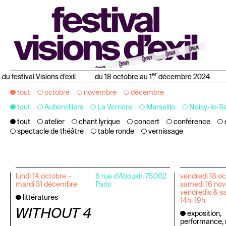
er
du festival Visions d’exil
du 18 octobre au 1
décembre 2024
tout
octobre
novembre
décembre
tout
Aubervilliers
La Verrière
Marseille
Noisy-le-S
tout
atelier
chant lyrique
concert
conférence
spectacle de théâtre
table ronde
vernissage
lundi 14 octobre –
6 rue d'Aboukir, 75002
vendredi 18 oc
mardi 31 décembre
Paris
samedi 16 no
vendredis & s
littératures
14h-19h
WITHOUT 4
exposition,
performance, 