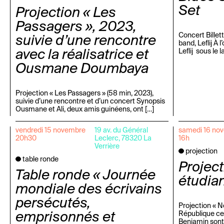
Set
Projection « Les
Passagers », 2023,
Concert Billet
suivie d’une rencontre
band, Leflij À 
avec la réalisatrice et
Leflij sous le l
Ousmane Doumbaya
Projection « Les Passagers » (58 min, 2023),
suivie d’une rencontre et d’un concert Synopsis
Ousmane et Ali, deux amis guinéens, ont […]
vendredi 15 novembre
19 av. du Général
samedi 16 no
20h30
Leclerc, 78320 La
16h
Verrière
projection
table ronde
Projec
Table ronde « Journée
étudian
mondiale des écrivains
persécutés,
Projection « N
emprisonnés et
République cen
Benjamin sont