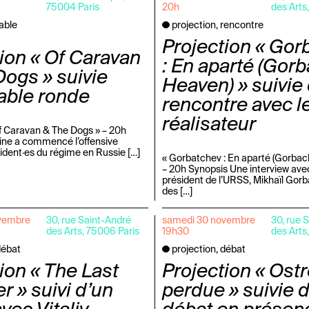
75004 Paris
20h
des Arts
table
projection, rencontre
Projection « Gor
ion « Of Caravan
: En aparté (Gorb
ogs » suivie
Heaven) » suivie
able ronde
rencontre avec l
réalisateur
Of Caravan & The Dogs » – 20h
ine a commencé l’offensive
sident·es du régime en Russie […]
« Gorbatchev : En aparté (Gorbac
– 20h Synopsis Une interview avec
président de l’URSS, Mikhaïl Gorb
des […]
vembre
30, rue Saint-André
samedi 30 novembre
30, rue 
des Arts, 75006 Paris
19h30
des Arts
débat
projection, débat
ion « The Last
Projection « Ostro
 » suivi d’un
perdue » suivie 