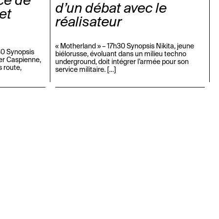
ce de
d’un débat avec le
et
réalisateur
« Motherland » – 17h30 Synopsis Nikita, jeune
0 Synopsis
biélorusse, évoluant dans un milieu techno
mer Caspienne,
underground, doit intégrer l’armée pour son
s route,
service militaire. […]