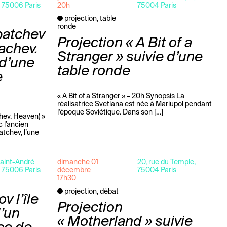
, 75006 Paris
20h
75004 Paris
projection, table
ronde
batchev
Projection « A Bit of a
achev.
Stranger » suivie d’une
 d’une
table ronde
e
« A Bit of a Stranger » – 20h Synopsis La
réalisatrice Svetlana est née à Mariupol pendant
l’époque Soviétique. Dans son […]
hev. Heaven) »
 l’ancien
atchev, l’une
Saint-André
dimanche 01
20, rue du Temple,
, 75006 Paris
décembre
75004 Paris
17h30
projection, débat
v l’île
Projection
d’un
« Motherland » suivie