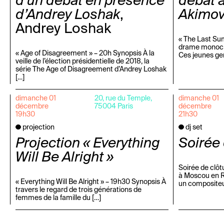
d’un débat en présence
débat a
d’Andrey Loshak
,
Akimo
Andrey Loshak
« The Last Su
drame monoch
« Age of Disagreement » – 20h Synopsis À la
Ces jeunes ge
veille de l’élection présidentielle de 2018, la
série The Age of Disagreement d’Andrey Loshak
[…]
dimanche 01
20, rue du Temple,
dimanche 01
décembre
75004 Paris
décembre
19h30
21h30
projection
dj set
Projection « Everything
Soirée 
Will Be Alright »
Soirée de clôt
à Moscou en R
« Everything Will Be Alright » – 19h30 Synopsis À
un compositeur
travers le regard de trois générations de
femmes de la famille du […]