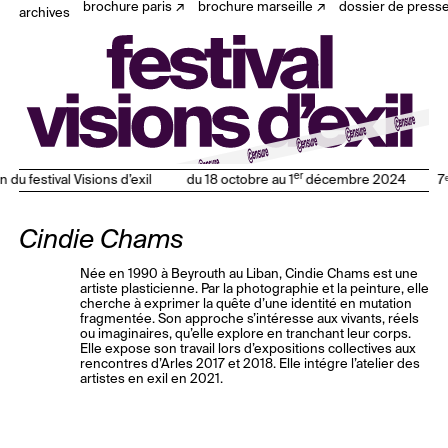
brochure paris
brochure marseille
dossier de press
archives
er
n du festival Visions d’exil
du 18 octobre au 1
décembre 2024
7ᵉ
Cindie Chams
Née en 1990 à Beyrouth au Liban, Cindie Chams est une
artiste plasticienne. Par la photographie et la peinture, elle
cherche à exprimer la quête d’une identité en mutation
fragmentée. Son approche s’intéresse aux vivants, réels
ou imaginaires, qu’elle explore en tranchant leur corps.
Elle expose son travail lors d’expositions collectives aux
rencontres d’Arles 2017 et 2018. Elle intégre l’atelier des
artistes en exil en 2021.